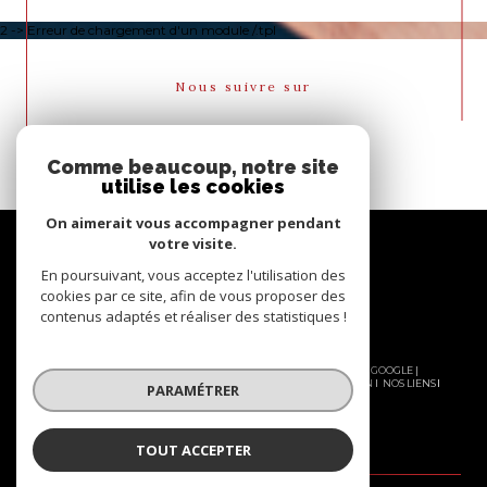
2 -> Erreur de chargement d'un module /.tpl
Nous suivre sur
Comme beaucoup, notre site
utilise les cookies
On aimerait vous accompagner pendant
votre visite.
En poursuivant, vous acceptez l'utilisation des
cookies par ce site, afin de vous proposer des
contenus adaptés et réaliser des statistiques !
© 2026 | TOUS DROITS RÉSERVÉS | TRADUCTION POWERED BY GOOGLE |
NOS HONORAIRES
PLAN DU SITE
MENTIONS LÉGALES
ADMIN
NOS LIENS
PARAMÉTRER
POLITIQUE RGPD
COOKIES
TOUT ACCEPTER