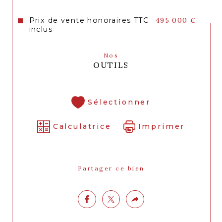
complète ce bien.
Prix de vente honoraires TTC
495 000 €
Honoraires de 3 % inclus.
inclus
Nos
OUTILS
Sélectionner
Calculatrice
Imprimer
Partager ce bien