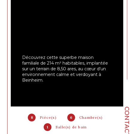
Découvrez cette superbe maison 
familiale de 214 m² habitables, implantée 
sur un terrain de 8,50 ares, au cœur d’un 
environnement calme et verdoyant à 
Beinheim.
À l’extérieur, le jardin arboré et ses 
agréables terrasses offrent un véritable 
havre de paix, idéal pour profiter des 
CONTACT
beaux jours en toute sérénité.
8
Pièce(s)
6
Chambre(s)
Le rez-de-chaussée se compose d’une 
1
Salle(s) de bain
vaste et lumineuse pièce de vie de 45 m², 