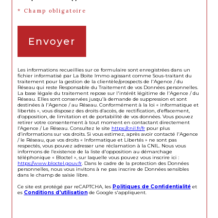
* Champ obligatoire
Envoyer
Les informations recueillies sur ce formulaire sont enregistrées dans un
fichier informatisé par La Boite Immo agissant comme Sous-traitant du
traitement pour la gestion de la clientèle/prospects de l'Agence / du
Réseau qui reste Responsable du Traitement de vos Données personnelles.
La base légale du traitement repose sur l'intérêt légitime de l'Agence / du
Réseau. Elles sont conservées jusqu'à demande de suppression et sont
destinées à l'Agence / au Réseau. Conformément à la loi « informatique et
libertés », vous disposez des droits d’accès, de rectification, d’effacement,
d’opposition, de limitation et de portabilité de vos données. Vous pouvez
retirer votre consentement à tout moment en contactant directement
l’Agence / Le Réseau. Consultez le site
https://cnil.fr/fr
pour plus
d’informations sur vos droits. Si vous estimez, après avoir contacté l'Agence
/ le Réseau, que vos droits « Informatique et Libertés » ne sont pas
respectés, vous pouvez adresser une réclamation à la CNIL. Nous vous
informons de l’existence de la liste d'opposition au démarchage
téléphonique « Bloctel », sur laquelle vous pouvez vous inscrire ici :
https://www.bloctel.gouv.fr
. Dans le cadre de la protection des Données
personnelles, nous vous invitons à ne pas inscrire de Données sensibles
dans le champ de saisie libre.
Ce site est protégé par reCAPTCHA, les
Politiques de Confidentialité
et
es
Conditions d'utilisation
de Google s'appliquent.