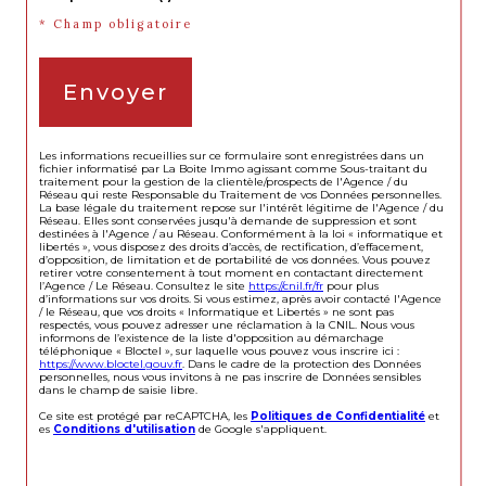
* Champ obligatoire
Envoyer
Les informations recueillies sur ce formulaire sont enregistrées dans un
fichier informatisé par La Boite Immo agissant comme Sous-traitant du
traitement pour la gestion de la clientèle/prospects de l'Agence / du
Réseau qui reste Responsable du Traitement de vos Données personnelles.
La base légale du traitement repose sur l'intérêt légitime de l'Agence / du
Réseau. Elles sont conservées jusqu'à demande de suppression et sont
destinées à l'Agence / au Réseau. Conformément à la loi « informatique et
libertés », vous disposez des droits d’accès, de rectification, d’effacement,
d’opposition, de limitation et de portabilité de vos données. Vous pouvez
retirer votre consentement à tout moment en contactant directement
l’Agence / Le Réseau. Consultez le site
https://cnil.fr/fr
pour plus
d’informations sur vos droits. Si vous estimez, après avoir contacté l'Agence
/ le Réseau, que vos droits « Informatique et Libertés » ne sont pas
respectés, vous pouvez adresser une réclamation à la CNIL. Nous vous
informons de l’existence de la liste d'opposition au démarchage
téléphonique « Bloctel », sur laquelle vous pouvez vous inscrire ici :
https://www.bloctel.gouv.fr
. Dans le cadre de la protection des Données
personnelles, nous vous invitons à ne pas inscrire de Données sensibles
dans le champ de saisie libre.
Ce site est protégé par reCAPTCHA, les
Politiques de Confidentialité
et
es
Conditions d'utilisation
de Google s'appliquent.