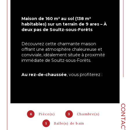
Maison de 160 m² au sol (138 m² 
habitables) sur un terrain de 9 ares – À 
deux pas de Soultz-sous-Forêts
Découvrez cette charmante maison 
offrant une atmosphère chaleureuse et 
conviviale, idéalement située à proximité 
immédiate de Soultz-sous-Forêts.
Au rez-de-chaussée
, vous profiterez :
d’un grand séjour de 26 m²,
CONTACT
6
Pièce(s)
3
Chambre(s)
1
Salle(s) de bain
d’une cuisine équipée de 10 m² 