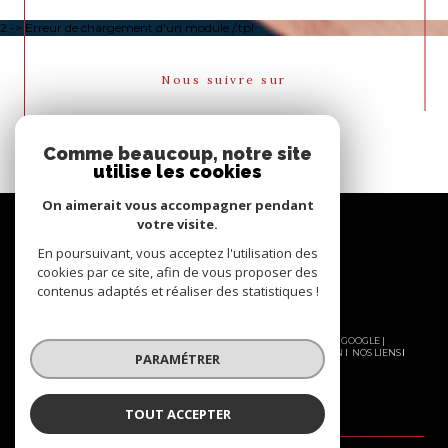
2 -> Erreur de chargement d'un module /.tpl
Nous suivre sur
Comme beaucoup, notre site
utilise les cookies
On aimerait vous accompagner pendant
votre visite.
En poursuivant, vous acceptez l'utilisation des
cookies par ce site, afin de vous proposer des
contenus adaptés et réaliser des statistiques !
© 2026 | TOUS DROITS RÉSERVÉS | TRADUCTION POWERED BY GOOGLE |
NOS HONORAIRES
PLAN DU SITE
MENTIONS LÉGALES
ADMIN
NOS LIENS
PARAMÉTRER
POLITIQUE RGPD
COOKIES
TOUT ACCEPTER