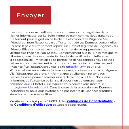
Envoyer
Les informations recueillies sur ce formulaire sont enregistrées dans un
fichier informatisé par La Boite Immo agissant comme Sous-traitant du
traitement pour la gestion de la clientèle/prospects de l'Agence / du
Réseau qui reste Responsable du Traitement de vos Données personnelles.
La base légale du traitement repose sur l'intérêt légitime de l'Agence / du
Réseau. Elles sont conservées jusqu'à demande de suppression et sont
destinées à l'Agence / au Réseau. Conformément à la loi « informatique et
libertés », vous disposez des droits d’accès, de rectification, d’effacement,
d’opposition, de limitation et de portabilité de vos données. Vous pouvez
retirer votre consentement à tout moment en contactant directement
l’Agence / Le Réseau. Consultez le site
https://cnil.fr/fr
pour plus
d’informations sur vos droits. Si vous estimez, après avoir contacté l'Agence
/ le Réseau, que vos droits « Informatique et Libertés » ne sont pas
respectés, vous pouvez adresser une réclamation à la CNIL. Nous vous
informons de l’existence de la liste d'opposition au démarchage
téléphonique « Bloctel », sur laquelle vous pouvez vous inscrire ici :
https://www.bloctel.gouv.fr
. Dans le cadre de la protection des Données
personnelles, nous vous invitons à ne pas inscrire de Données sensibles
dans le champ de saisie libre.
Ce site est protégé par reCAPTCHA, les
Politiques de Confidentialité
et
es
Conditions d'utilisation
de Google s'appliquent.
2 -> Erreur de chargement d'un module /.tpl