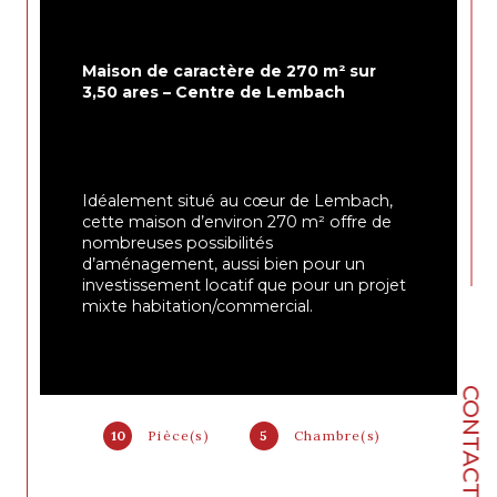
Maison de caractère de 270 m² sur 
3,50 ares – Centre de Lembach
Idéalement situé au cœur de Lembach, 
cette maison d’environ 270 m² offre de 
nombreuses possibilités 
d’aménagement, aussi bien pour un 
investissement locatif que pour un projet 
mixte habitation/commercial.
Au rez-de-chaussée
, vous trouverez un 
local commercial d’environ 55 m², 
CONTACT
actuellement libre, pouvant être 
aisément transformé en appartement 
10
Pièce(s)
5
Chambre(s)
selon vos besoins.