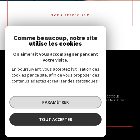
Nous suivre sur
Comme beaucoup, notre site
utilise les cookies
On aimerait vous accompagner pendant
votre visite.
En poursuivant, vous acceptez l'utilisation des
cookies par ce site, afin de vous proposer des
contenus adaptés et réaliser des statistiques !
© 2026 | TOUS DROITS RÉSERVÉS | TRADUCTION POWERED BY GOOGLE |
NOS HONORAIRES
PLAN DU SITE
MENTIONS LÉGALES
ADMIN
NOS LIENS
PARAMÉTRER
POLITIQUE RGPD
COOKIES
TOUT ACCEPTER